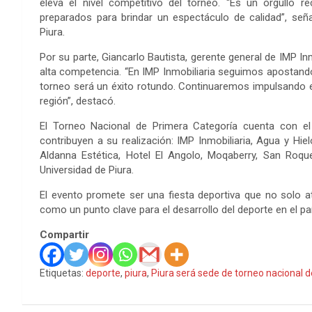
eleva el nivel competitivo del torneo. “Es un orgullo r
preparados para brindar un espectáculo de calidad”, señ
Piura.
Por su parte, Giancarlo Bautista, gerente general de IMP In
alta competencia. “En IMP Inmobiliaria seguimos apostand
torneo será un éxito rotundo. Continuaremos impulsando es
región”, destacó.
El Torneo Nacional de Primera Categoría cuenta con e
contribuyen a su realización: IMP Inmobiliaria, Agua y Hie
Aldanna Estética, Hotel El Angolo, Moqaberry, San Roq
Universidad de Piura.
El evento promete ser una fiesta deportiva que no solo at
como un punto clave para el desarrollo del deporte en el paí
Compartir
Etiquetas:
deporte
,
piura
,
Piura será sede de torneo nacional d