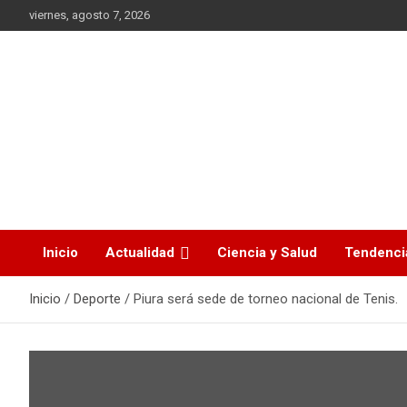
Saltar
viernes, agosto 7, 2026
al
contenido
La noticia en tus manos
La Voz Perú
Inicio
Actualidad
Ciencia y Salud
Tendenci
Inicio
Deporte
Piura será sede de torneo nacional de Tenis.