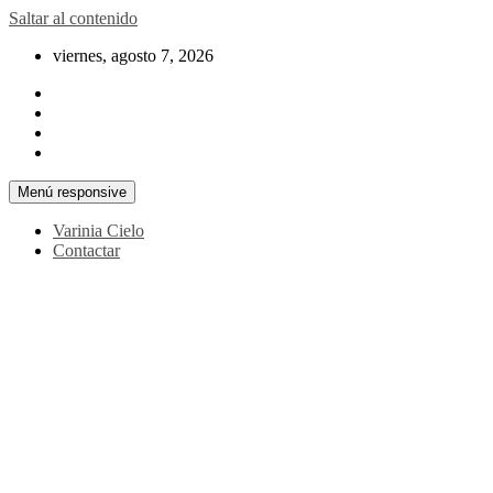
Saltar al contenido
viernes, agosto 7, 2026
Menú responsive
Varinia Cielo
Contactar
La noticia en tus manos
La Voz Perú