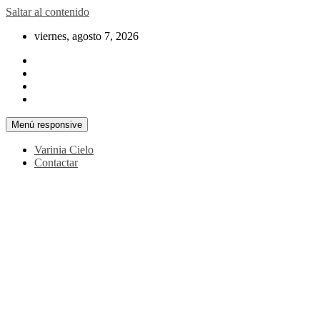
Saltar al contenido
viernes, agosto 7, 2026
Menú responsive
Varinia Cielo
Contactar
La noticia en tus manos
La Voz Perú