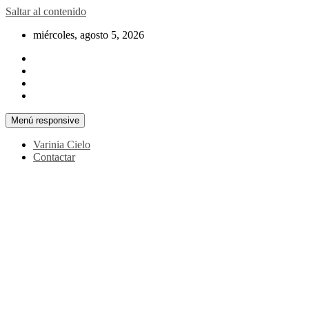
Saltar al contenido
miércoles, agosto 5, 2026
Menú responsive
Varinia Cielo
Contactar
La noticia en tus manos
La Voz Perú