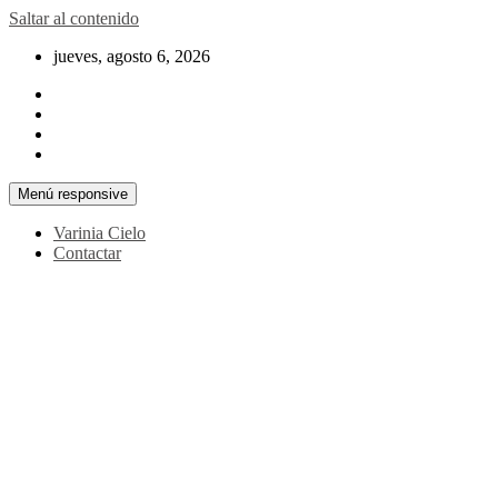
Saltar al contenido
jueves, agosto 6, 2026
Menú responsive
Varinia Cielo
Contactar
La noticia en tus manos
La Voz Perú