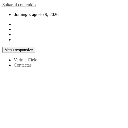
Saltar al contenido
domingo, agosto 9, 2026
Menú responsive
Varinia Cielo
Contactar
La noticia en tus manos
La Voz Perú