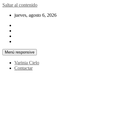
Saltar al contenido
jueves, agosto 6, 2026
Menú responsive
Varinia Cielo
Contactar
La noticia en tus manos
La Voz Perú