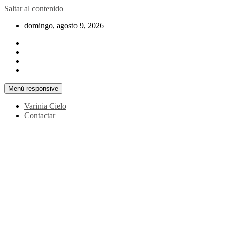
Saltar al contenido
domingo, agosto 9, 2026
Menú responsive
Varinia Cielo
Contactar
La noticia en tus manos
La Voz Perú