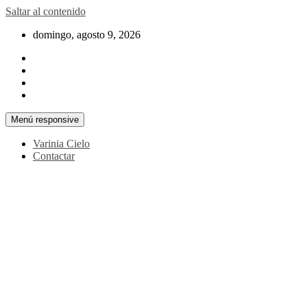
Saltar al contenido
domingo, agosto 9, 2026
Menú responsive
Varinia Cielo
Contactar
La noticia en tus manos
La Voz Perú