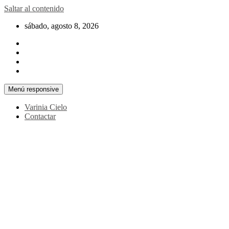
Saltar al contenido
sábado, agosto 8, 2026
Menú responsive
Varinia Cielo
Contactar
La noticia en tus manos
La Voz Perú