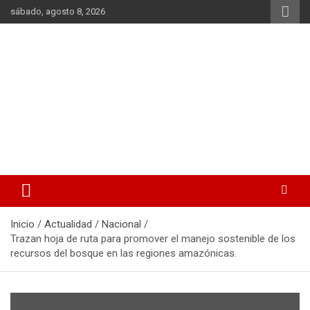
Saltar
sábado, agosto 8, 2026
al
contenido
La noticia en tus manos
La Voz Perú
Inicio
Actualidad
Nacional
Trazan hoja de ruta para promover el manejo sostenible de los
recursos del bosque en las regiones amazónicas.