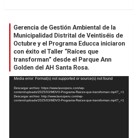
Gerencia de Gestión Ambiental de la
Municipalidad Distrital de Veintiséis de
Octubre y el Programa Educca iniciaron
con éxito el Taller “Raíces que
transforman” desde el Parque Ann
Golden del AH Santa Rosa.
Reproductor
Media error: Format(s) not supported or source(s) not found
de
Descargar archivo: https://www.lavozperu.com/wp-
vídeo
content/uploads/2025/03/MDVO-Programa-Raices-que-transforman.mp4?_=1
Descargar archivo: http://www.lavozperu.com/wp-
content/uploads/2025/03/MDVO-Programa-Raices-que-transforman.mp4?_=1