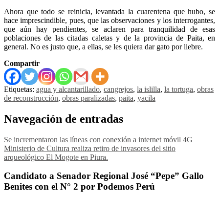
Ahora que todo se reinicia, levantada la cuarentena que hubo, se
hace imprescindible, pues, que las observaciones y los interrogantes,
que aún hay pendientes, se aclaren para tranquilidad de esas
poblaciones de las citadas caletas y de la provincia de Paita, en
general. No es justo que, a ellas, se les quiera dar gato por liebre.
Compartir
Etiquetas:
agua y alcantarillado
,
cangrejos
,
la islilla
,
la tortuga
,
obras
de reconstrucción
,
obras paralizadas
,
paita
,
yacila
Navegación de entradas
Se incrementaron las líneas con conexión a internet móvil 4G
Ministerio de Cultura realiza retiro de invasores del sitio
arqueológico El Mogote en Piura.
Candidato a Senador Regional José “Pepe” Gallo
Benites con el N° 2 por Podemos Perú