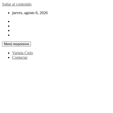
Saltar al contenido
jueves, agosto 6, 2026
Menú responsive
Varinia Cielo
Contactar
La noticia en tus manos
La Voz Perú