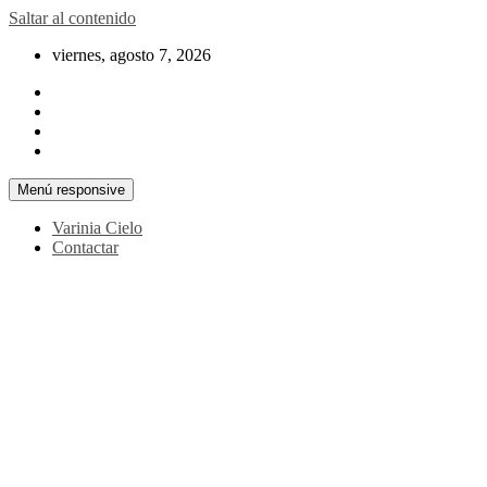
Saltar al contenido
viernes, agosto 7, 2026
Menú responsive
Varinia Cielo
Contactar
La noticia en tus manos
La Voz Perú