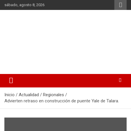
Saltar
sábado, agosto 8, 2026
al
contenido
La noticia en tus manos
La Voz Perú
Inicio
Actualidad
Regionales
Advierten retraso en construcción de puente Yale de Talara.