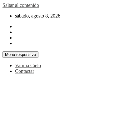
Saltar al contenido
sábado, agosto 8, 2026
Menú responsive
Varinia Cielo
Contactar
La noticia en tus manos
La Voz Perú