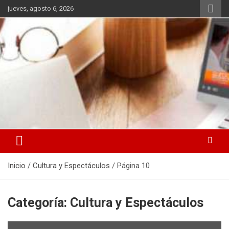
Saltar
jueves, agosto 6, 2026
al
contenido
La noticia en tus manos
La Voz Perú
Inicio
Cultura y Espectáculos
Página 10
Categoría:
Cultura y Espectáculos