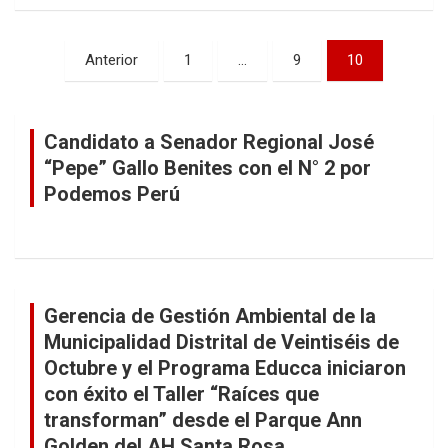
Paginación
Anterior
1
…
9
10
de
entradas
Candidato a Senador Regional José
“Pepe” Gallo Benites con el N° 2 por
Podemos Perú
Gerencia de Gestión Ambiental de la
Municipalidad Distrital de Veintiséis de
Octubre y el Programa Educca iniciaron
con éxito el Taller “Raíces que
transforman” desde el Parque Ann
Golden del AH Santa Rosa.