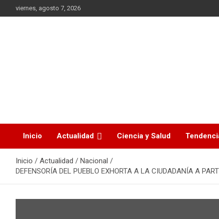
Saltar
viernes, agosto 7, 2026
al
contenido
La noticia en tus manos
La Voz Perú
Inicio
Actualidad
Ciencia y Salud
Tendenci
Inicio
Actualidad
Nacional
DEFENSORÍA DEL PUEBLO EXHORTA A LA CIUDADANÍA A PAR