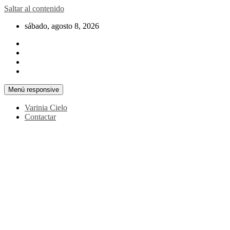
Saltar al contenido
sábado, agosto 8, 2026
Menú responsive
Varinia Cielo
Contactar
La noticia en tus manos
La Voz Perú