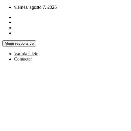
Saltar
viernes, agosto 7, 2026
al
contenido
Menú responsive
Varinia Cielo
Contactar
La noticia en tus manos
La Voz Perú