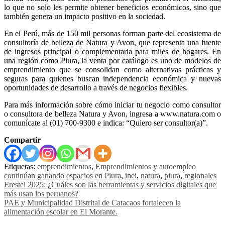
lo que no solo les permite obtener beneficios económicos, sino que
también genera un impacto positivo en la sociedad.
En el Perú, más de 150 mil personas forman parte del ecosistema de
consultoría de belleza de Natura y Avon, que representa una fuente
de ingresos principal o complementaria para miles de hogares. En
una región como Piura, la venta por catálogo es uno de modelos de
emprendimiento que se consolidan como alternativas prácticas y
seguras para quienes buscan independencia económica y nuevas
oportunidades de desarrollo a través de negocios flexibles.
Para más información sobre cómo iniciar tu negocio como consultor
o consultora de belleza Natura y Avon, ingresa a www.natura.com o
comunícate al (01) 700-9300 e indica: “Quiero ser consultor(a)”.
Compartir
Etiquetas:
emprendimientos
,
Emprendimientos y autoempleo
continúan ganando espacios en Piura
,
inei
,
natura
,
piura
,
regionales
Navegación
Erestel 2025: ¿Cuáles son las herramientas y servicios digitales que
más usan los peruanos?
de
PAE y Municipalidad Distrital de Catacaos fortalecen la
entradas
alimentación escolar en El Morante.