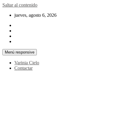
Saltar al contenido
jueves, agosto 6, 2026
Menú responsive
Varinia Cielo
Contactar
La noticia en tus manos
La Voz Perú