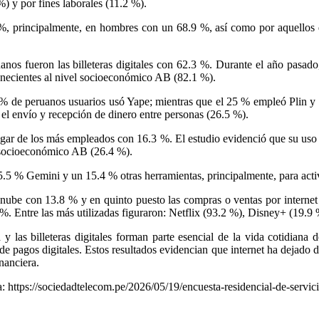
) y por fines laborales (11.2 %).
%, principalmente, en hombres con un 68.9 %, así como por aquellos 
anos fueron las billeteras digitales con 62.3 %. Durante el año pasa
enecientes al nivel socioeconómico AB (82.1 %).
6.8 % de peruanos usuarios usó Yape; mientras que el 25 % empleó Plin y 
 el envío y recepción de dinero entre personas (26.5 %).
er lugar de los más empleados con 16.3 %. El estudio evidenció que su 
l socioeconómico AB (26.4 %).
5.5 % Gemini y un 15.4 % otras herramientas, principalmente, para act
 nube con 13.8 % y en quinto puesto las compras o ventas por internet
. Entre las más utilizadas figuraron: Netflix (93.2 %), Disney+ (19.9
y las billeteras digitales forman parte esencial de la vida cotidiana
 de pagos digitales. Estos resultados evidencian que internet ha dejado 
inanciera.
a: https://sociedadtelecom.pe/2026/05/19/encuesta-residencial-de-servi