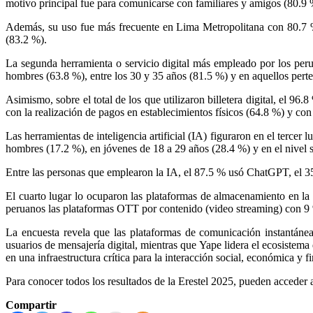
motivo principal fue para comunicarse con familiares y amigos (80.9 %
Además, su uso fue más frecuente en Lima Metropolitana con 80.7 
(83.2 %).
La segunda herramienta o servicio digital más empleado por los peru
hombres (63.8 %), entre los 30 y 35 años (81.5 %) y en aquellos pert
Asimismo, sobre el total de los que utilizaron billetera digital, el 9
con la realización de pagos en establecimientos físicos (64.8 %) y con
Las herramientas de inteligencia artificial (IA) figuraron en el terc
hombres (17.2 %), en jóvenes de 18 a 29 años (28.4 %) y en el nive
Entre las personas que emplearon la IA, el 87.5 % usó ChatGPT, el 3
El cuarto lugar lo ocuparon las plataformas de almacenamiento en la
peruanos las plataformas OTT por contenido (video streaming) con 9 %
La encuesta revela que las plataformas de comunicación instantánea 
usuarios de mensajería digital, mientras que Yape lidera el ecosistema
en una infraestructura crítica para la interacción social, económica y f
Para conocer todos los resultados de la Erestel 2025, pueden acceder 
Compartir