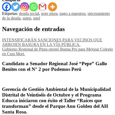
Etiquetas:
deuda social
,
gore piura
,
pago a maestros
,
sinceramiento
de la deuda
,
sutep
,
ugel
Navegación de entradas
INTENSIFICARÁN SANCIONES PARA VECINOS QUE
ARROJEN BASURA EN LA VÍA PÚBLICA.
Gobierno Regional de Piura otorgó Buena Pro para Mejorar Colegio
en Cura Mori.
Candidato a Senador Regional José “Pepe” Gallo
Benites con el N° 2 por Podemos Perú
Gerencia de Gestión Ambiental de la Municipalidad
Distrital de Veintiséis de Octubre y el Programa
Educca iniciaron con éxito el Taller “Raíces que
transforman” desde el Parque Ann Golden del AH
Santa Rosa.