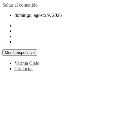
Saltar al contenido
domingo, agosto 9, 2026
Menú responsive
Varinia Cielo
Contactar
La noticia en tus manos
La Voz Perú