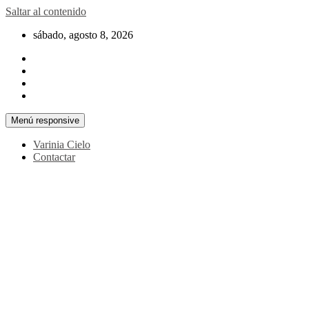
Saltar al contenido
sábado, agosto 8, 2026
Menú responsive
Varinia Cielo
Contactar
La noticia en tus manos
La Voz Perú