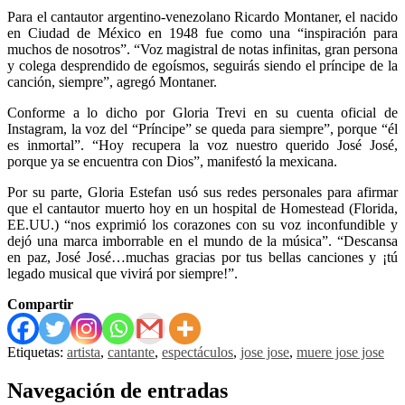
Para el cantautor argentino-venezolano Ricardo Montaner, el nacido
en Ciudad de México en 1948 fue como una “inspiración para
muchos de nosotros”. “Voz magistral de notas infinitas, gran persona
y colega desprendido de egoísmos, seguirás siendo el príncipe de la
canción, siempre”, agregó Montaner.
Conforme a lo dicho por Gloria Trevi en su cuenta oficial de
Instagram, la voz del “Príncipe” se queda para siempre”, porque “él
es inmortal”. “Hoy recupera la voz nuestro querido José José,
porque ya se encuentra con Dios”, manifestó la mexicana.
Por su parte, Gloria Estefan usó sus redes personales para afirmar
que el cantautor muerto hoy en un hospital de Homestead (Florida,
EE.UU.) “nos exprimió los corazones con su voz inconfundible y
dejó una marca imborrable en el mundo de la música”. “Descansa
en paz, José José…muchas gracias por tus bellas canciones y ¡tú
legado musical que vivirá por siempre!”.
Compartir
Etiquetas:
artista
,
cantante
,
espectáculos
,
jose jose
,
muere jose jose
Navegación de entradas