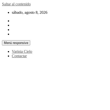
Saltar al contenido
sábado, agosto 8, 2026
Menú responsive
Varinia Cielo
Contactar
La noticia en tus manos
La Voz Perú