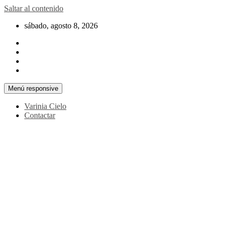
Saltar al contenido
sábado, agosto 8, 2026
Menú responsive
Varinia Cielo
Contactar
La noticia en tus manos
La Voz Perú