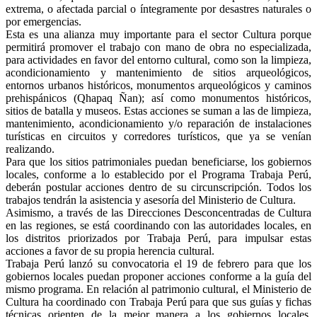
extrema, o afectada parcial o íntegramente por desastres naturales o
por emergencias.
Esta es una alianza muy importante para el sector Cultura porque
permitirá promover el trabajo con mano de obra no especializada,
para actividades en favor del entorno cultural, como son la limpieza,
acondicionamiento y mantenimiento de sitios arqueológicos,
entornos urbanos históricos, monumentos arqueológicos y caminos
prehispánicos (Qhapaq Ñan); así como monumentos históricos,
sitios de batalla y museos. Estas acciones se suman a las de limpieza,
mantenimiento, acondicionamiento y/o reparación de instalaciones
turísticas en circuitos y corredores turísticos, que ya se venían
realizando.
Para que los sitios patrimoniales puedan beneficiarse, los gobiernos
locales, conforme a lo establecido por el Programa Trabaja Perú,
deberán postular acciones dentro de su circunscripción. Todos los
trabajos tendrán la asistencia y asesoría del Ministerio de Cultura.
Asimismo, a través de las Direcciones Desconcentradas de Cultura
en las regiones, se está coordinando con las autoridades locales, en
los distritos priorizados por Trabaja Perú, para impulsar estas
acciones a favor de su propia herencia cultural.
Trabaja Perú lanzó su convocatoria el 19 de febrero para que los
gobiernos locales puedan proponer acciones conforme a la guía del
mismo programa. En relación al patrimonio cultural, el Ministerio de
Cultura ha coordinado con Trabaja Perú para que sus guías y fichas
técnicas orienten de la mejor manera a los gobiernos locales,