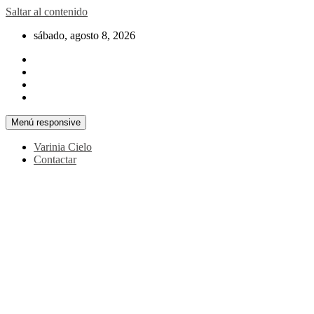
Saltar al contenido
sábado, agosto 8, 2026
Menú responsive
Varinia Cielo
Contactar
La noticia en tus manos
La Voz Perú