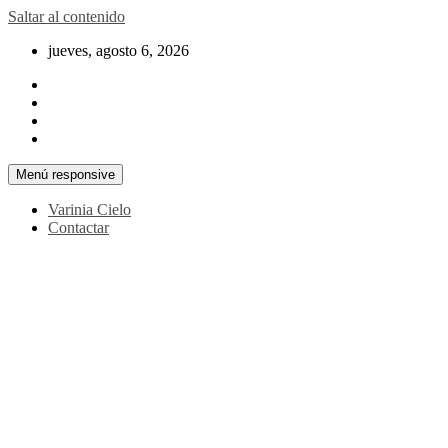
Saltar al contenido
jueves, agosto 6, 2026
Menú responsive
Varinia Cielo
Contactar
La noticia en tus manos
La Voz Perú