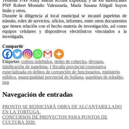
Teniente PNP Andy Martín Kcomt Espinoza, y de los suboficiales
PNP Robert Montaño Valenzuela, María Susana Abigail Suyon
Imán y otros.
Durante la diligencia al local municipal se incautó papeletas de
tránsito, roles de servicios, oficios, informes, entre otros documentos
que tienen relación con el hecho materia de investigación, así como
equipos celulares y dispositivos electrónicos vinculados a la
investigada.
Compartir
Etiquetas:
cobros indebidos
,
delito de cohecho
,
divopus
,
falsificación de papeletas
,
I fiscalía provincial corporativa
especializada en delitos de corrupción de funcionarios
,
ministerio
público
,
municipalidad provincial de Sullana
,
papeletas de trándito
,
pnp
Navegación de entradas
PRONTO SE REINICIARÁ OBRA DE ALCANTARILLADO
EN LA TORTUGA.
CONCURSOS DE PROYECTOS PARA PUNTOS DE
CULTURA 2020.