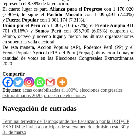
representa el 8.38% de la votación.
El cuarto lugar es para
Alianza para el Progreso
con 1 178 020
(7.96%), le sigue el
Partido Morado
con 1 095,491 (7.40%)
y
Fuerza Popular
con 1 081 174 (7.31%).
Unión por el Perú
con 1 001,716 (6.77%), el
Frente Amplio
911
701 (6.16%) y
Somos Perú
con 895,700 (6.05%) ocuparon el
sétimo, octavo y noveno lugar y fueron las últimas organizaciones
en superar la valla electoral.
De esta manera, Acción Popular (AP), Podemos Perú (PP) y el
Frente Popular Agrícola FIA del Perú (Frepap) obtuvieron la mayor
cantidad de votos en las Elecciones Congresales Extraordinarias
2020.
Compartir
Etiquetas:
actas contabilizadas al 100%
,
elecciones congresales
extraordinarias 2020
,
proceso de elecciones
Navegación de entradas
Terminal terrestre de Tambogrande fue fiscalizado por la DRTyCP
ESAPIM te invita a participar de su examen de admisión este 30 y
31 de marzo