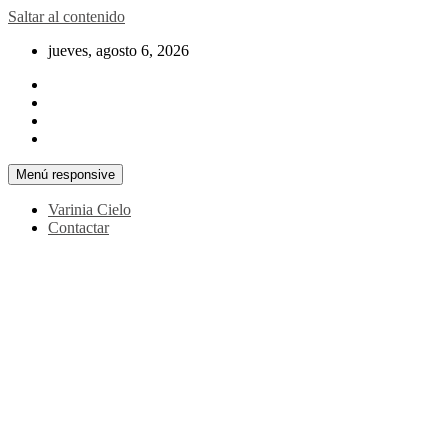
Saltar al contenido
jueves, agosto 6, 2026
Menú responsive
Varinia Cielo
Contactar
La noticia en tus manos
La Voz Perú