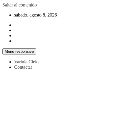
Saltar al contenido
sábado, agosto 8, 2026
Menú responsive
Varinia Cielo
Contactar
La noticia en tus manos
La Voz Perú