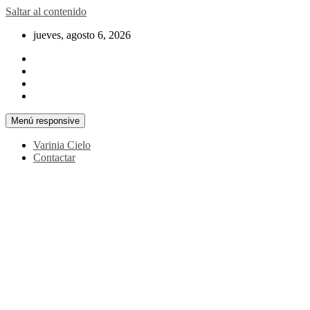
Saltar al contenido
jueves, agosto 6, 2026
Menú responsive
Varinia Cielo
Contactar
La noticia en tus manos
La Voz Perú