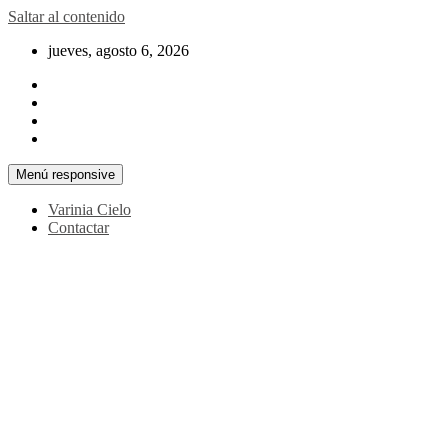
Saltar al contenido
jueves, agosto 6, 2026
Menú responsive
Varinia Cielo
Contactar
La noticia en tus manos
La Voz Perú