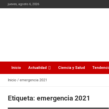
Saltar
jueves, agosto 6, 2026
al
contenido
La noticia en tus manos
La Voz Perú
Inicio
Actualidad
Ciencia y Salud
Tendenci
Inicio
emergencia 2021
Etiqueta:
emergencia 2021