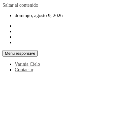
Saltar al contenido
domingo, agosto 9, 2026
Menú responsive
Varinia Cielo
Contactar
La noticia en tus manos
La Voz Perú