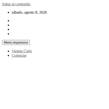
Saltar al contenido
sábado, agosto 8, 2026
Menú responsive
Varinia Cielo
Contactar
La noticia en tus manos
La Voz Perú