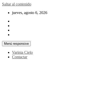
Saltar al contenido
jueves, agosto 6, 2026
Menú responsive
Varinia Cielo
Contactar
La noticia en tus manos
La Voz Perú