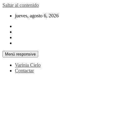
Saltar al contenido
jueves, agosto 6, 2026
Menú responsive
Varinia Cielo
Contactar
La noticia en tus manos
La Voz Perú