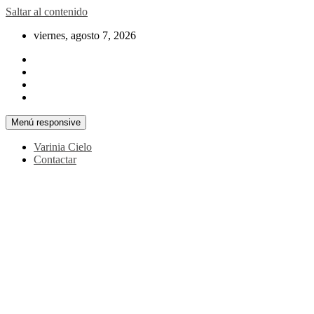
Saltar al contenido
viernes, agosto 7, 2026
Menú responsive
Varinia Cielo
Contactar
La noticia en tus manos
La Voz Perú