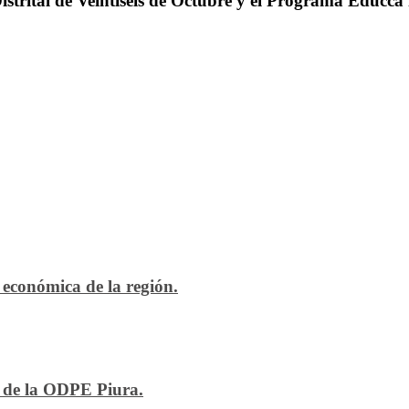
trital de Veintiséis de Octubre y el Programa Educca 
económica de la región.
n de la ODPE Piura.