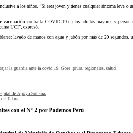
inclusive a los niños. “Si eres joven y tienes cualquier síntoma leve o 
de vacunación contra la COVID-19 en los adultos mayores y personal
a cama UCI”, expresó.
arse: lavado de manos con agua y jabón por más de 20 segundos, uso 
ajar la guardia ante la covid 19
,
Gore
,
piura
,
regionales
,
salud
spital de Apoyo Sullana.
 de Talara.
ites con el N° 2 por Podemos Perú