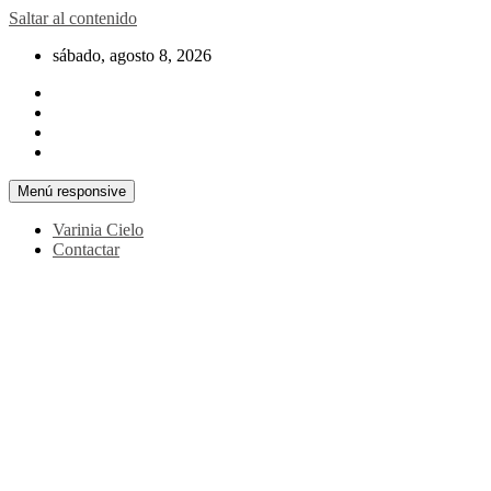
Saltar al contenido
sábado, agosto 8, 2026
Menú responsive
Varinia Cielo
Contactar
La noticia en tus manos
La Voz Perú