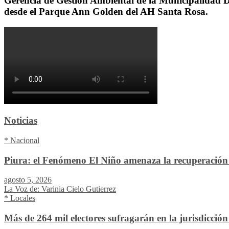
Gerencia de Gestión Ambiental de la Municipalidad Dis
desde el Parque Ann Golden del AH Santa Rosa.
Noticias
* Nacional
Piura: el Fenómeno El Niño amenaza la recuperación 
agosto 5, 2026
La Voz de: Varinia Cielo Gutierrez
* Locales
Más de 264 mil electores sufragarán en la jurisdicció