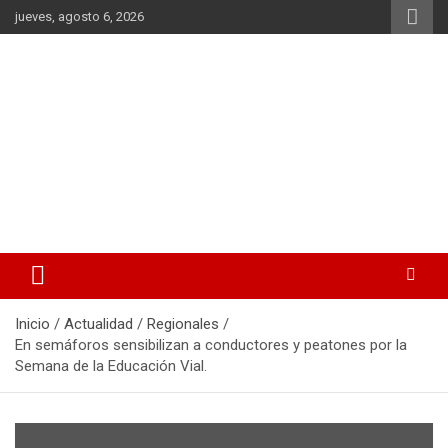
Saltar
jueves, agosto 6, 2026
al
contenido
La noticia en tus manos
La Voz Perú
Inicio
Actualidad
Regionales
En semáforos sensibilizan a conductores y peatones por la
Semana de la Educación Vial.