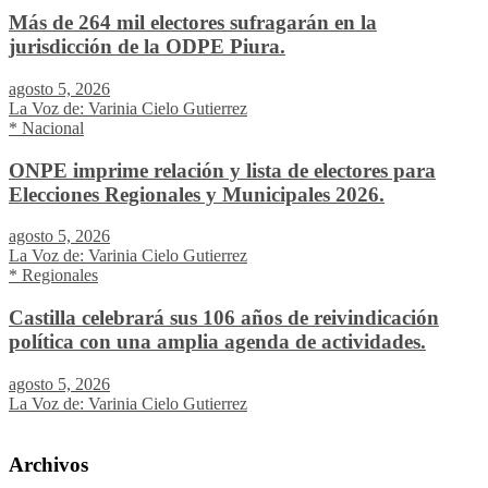
Más de 264 mil electores sufragarán en la
jurisdicción de la ODPE Piura.
agosto 5, 2026
La Voz de: Varinia Cielo Gutierrez
* Nacional
ONPE imprime relación y lista de electores para
Elecciones Regionales y Municipales 2026.
agosto 5, 2026
La Voz de: Varinia Cielo Gutierrez
* Regionales
Castilla celebrará sus 106 años de reivindicación
política con una amplia agenda de actividades.
agosto 5, 2026
La Voz de: Varinia Cielo Gutierrez
Archivos