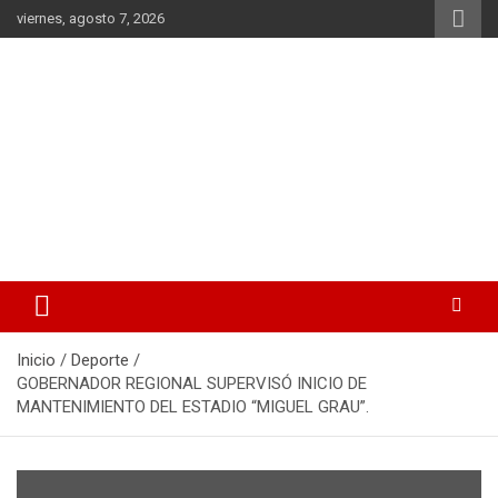
Saltar
viernes, agosto 7, 2026
al
contenido
La noticia en tus manos
La Voz Perú
Inicio
Deporte
GOBERNADOR REGIONAL SUPERVISÓ INICIO DE
MANTENIMIENTO DEL ESTADIO “MIGUEL GRAU”.