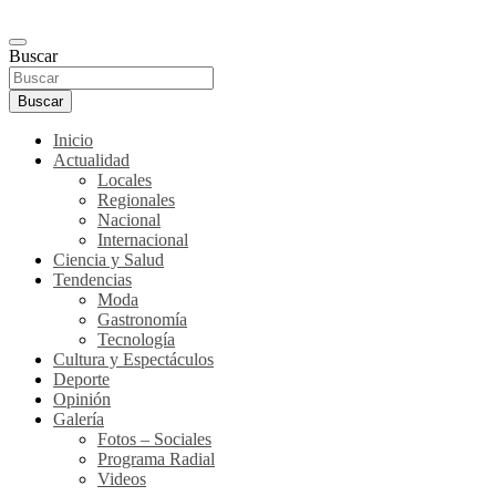
Buscar
Buscar
Inicio
Actualidad
Locales
Regionales
Nacional
Internacional
Ciencia y Salud
Tendencias
Moda
Gastronomía
Tecnología
Cultura y Espectáculos
Deporte
Opinión
Galería
Fotos – Sociales
Programa Radial
Videos