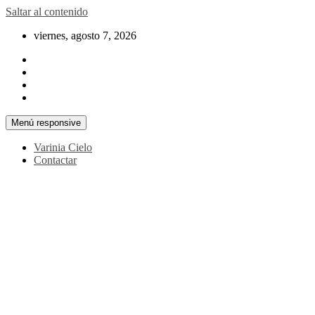
Saltar al contenido
viernes, agosto 7, 2026
Menú responsive
Varinia Cielo
Contactar
La noticia en tus manos
La Voz Perú