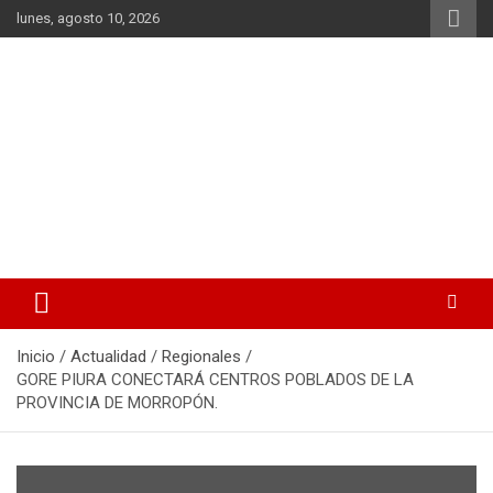
Saltar
lunes, agosto 10, 2026
al
contenido
La noticia en tus manos
La Voz Perú
Inicio
Actualidad
Regionales
GORE PIURA CONECTARÁ CENTROS POBLADOS DE LA
PROVINCIA DE MORROPÓN.