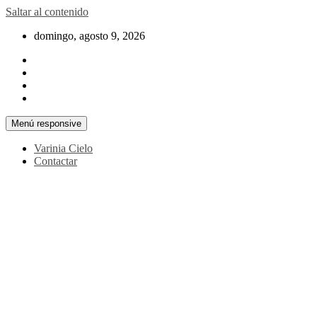
Saltar al contenido
domingo, agosto 9, 2026
Menú responsive
Varinia Cielo
Contactar
La noticia en tus manos
La Voz Perú