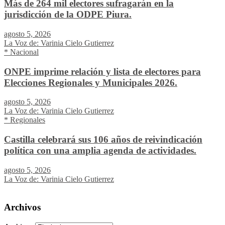
Más de 264 mil electores sufragarán en la
jurisdicción de la ODPE Piura.
agosto 5, 2026
La Voz de: Varinia Cielo Gutierrez
* Nacional
ONPE imprime relación y lista de electores para
Elecciones Regionales y Municipales 2026.
agosto 5, 2026
La Voz de: Varinia Cielo Gutierrez
* Regionales
Castilla celebrará sus 106 años de reivindicación
política con una amplia agenda de actividades.
agosto 5, 2026
La Voz de: Varinia Cielo Gutierrez
Archivos